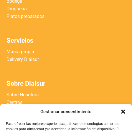
Bodega
Droguería
Platos preparados
Servicios
Marca propia
Delivery Dialsur
Sobre Dialsur
Sobre Nosotros
Centros
Trabaja con nosotros
Gestionar consentimiento
Contacto
Para ofrecer las mejores experiencias, utilizamos tecnologías como las
Blog
cookies para almacenar y/o acceder a la información del dispositivo. El