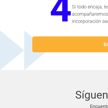
4
Si todo encaja, t
acompañaremos e
incorporación sea
En
Síguen
Encuentr