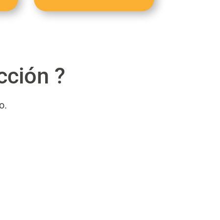
cción ?
o.