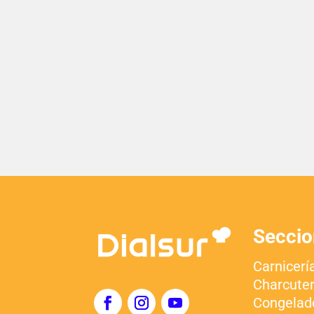
Seccio
Carnicerí
Charcuter
Congelad