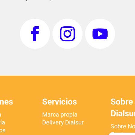
nes
Servicios
Sobre
Dialsu
a
Marca propia
ía
Delivery Dialsur
Sobre No
os
Centros