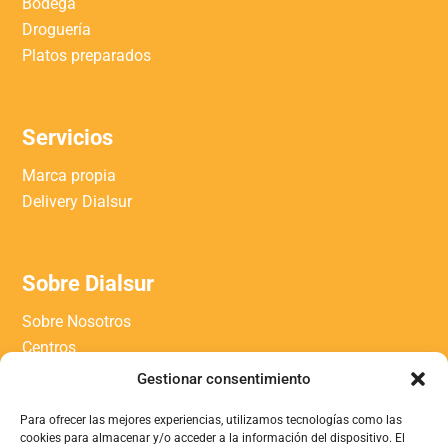
Bodega
Droguería
Platos preparados
Servicios
Marca propia
Delivery Dialsur
Sobre Dialsur
Sobre Nosotros
Centros
Trabaja con nosotros
Gestionar consentimiento
Contacto
Para ofrecer las mejores experiencias, utilizamos tecnologías como las
Blog
cookies para almacenar y/o acceder a la información del dispositivo. El