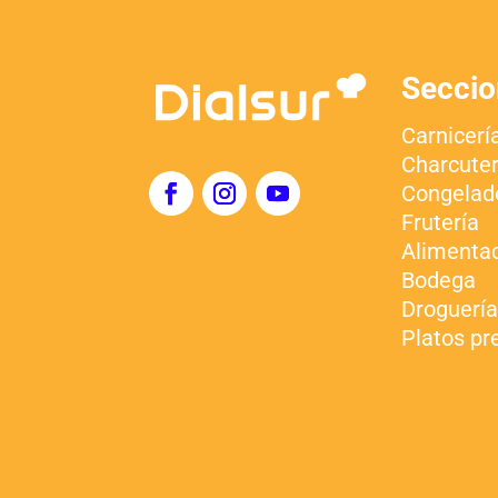
Seccio
Carnicerí
Charcuter
Congelad
Frutería
Alimenta
Bodega
Droguerí
Platos pr