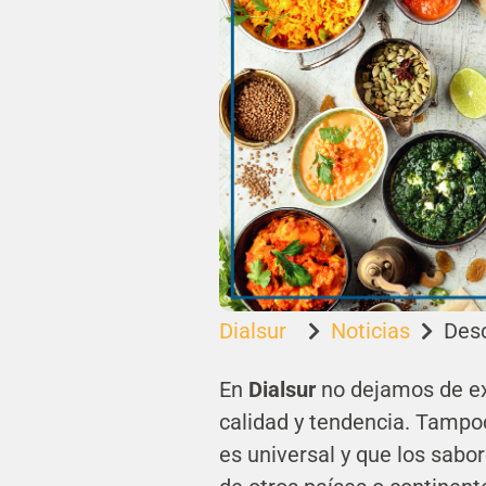
Dialsur
Noticias
Desc


En
Dialsur
no dejamos de ex
calidad y tendencia. Tampo
es universal y que los sab