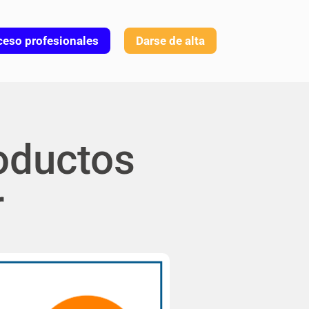
eso profesionales
Darse de alta
oductos
r