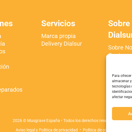
nes
Servicios
Sobre
Dialsu
a
Marca propia
ía
Delivery Dialsur
Sobre No
os
Centros
Trabaja 
ción
nosotros
Para ofrecer
Contacto
a
almacenar y/
Blog
tecnologías
eparados
identificacio
afectar nega
A
2026 © Musgrave España • Todos los derechos reservados
·
Aviso legal y Política de privacidad
Política de cookies