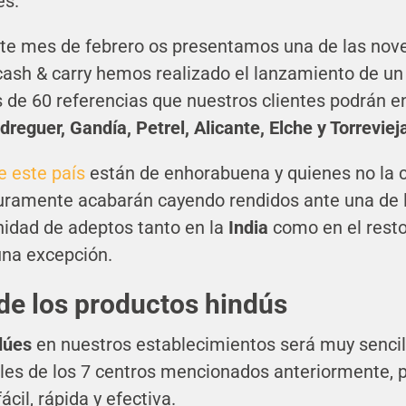
es.
ste mes de febrero os presentamos una de las nov
cash & carry hemos realizado el lanzamiento de un 
 de 60 referencias que nuestros clientes podrán e
eguer, Gandía, Petrel, Alicante, Elche y Torreviej
e este país
están de enhorabuena y quienes no la 
uramente acabarán cayendo rendidos ante una de 
inidad de adeptos tanto en la
India
como en el rest
una excepción.
 de los productos hindús
dúes
en nuestros establecimientos será muy sencil
ales de los 7 centros mencionados anteriormente,
cil, rápida y efectiva.