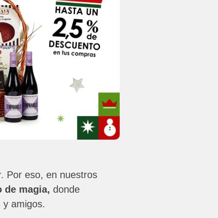
r
. Por eso, en nuestros
o de magia
,
donde
s y amigos.