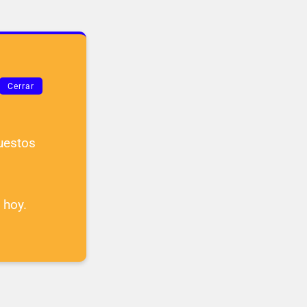
Cerrar
uestos
 hoy.