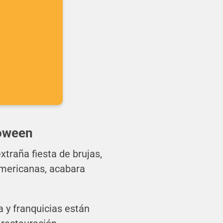
o
loween
traña fiesta de brujas,
americanas, acabara
 y franquicias están