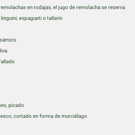
remolachas en rodajas, el jugo de remolacha se reserva
nguini, espagueti o tallarín
lsámico
liva
allado
ano, picado
fresco, cortado en forma de murciélago