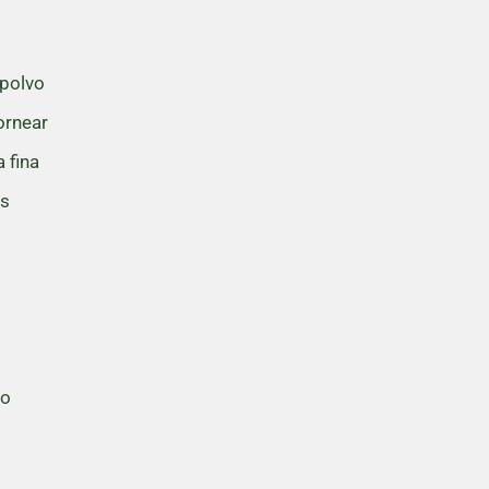
 polvo
ornear
 fina
os
s
co