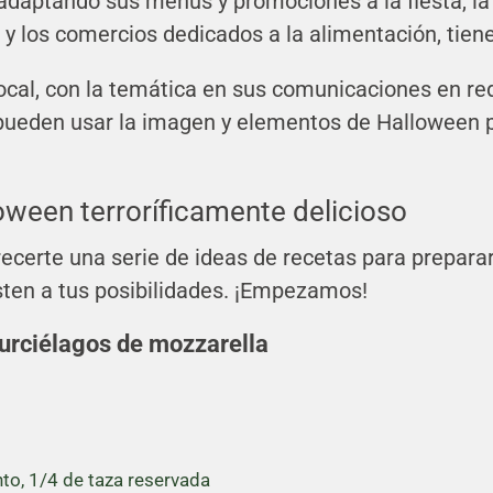
adaptando sus menús y promociones a la fiesta, la
 y los comercios dedicados a la alimentación, tien
ocal, con la temática en sus comunicaciones en red
 pueden usar la imagen y elementos de Halloween 
oween terroríficamente delicioso
recerte una serie de ideas de recetas para prepar
sten a tus posibilidades. ¡Empezamos!
murciélagos de mozzarella
into, 1/4 de taza reservada