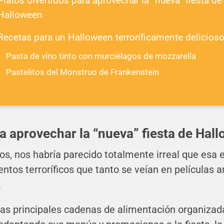
Platos divertidos para aprovechar la “nueva” fiesta de
Halloween
Recetas para un Halloween terroríficamente delicios
Pasta de vino tinto con murciélagos de mozzarella
Pastelitos del Monstruo de Frankenstein
ra aprovechar la “nueva” fiesta de Hal
s, nos habría parecido totalmente irreal que esa ex
tos terroríficos que tanto se veían en películas 
.
as principales cadenas de alimentación organizada