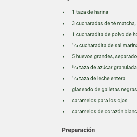
1 taza de harina
3 cucharadas de té matcha,
1 cucharadita de polvo de h
1⁄4 cucharadita de sal marina
5 huevos grandes, separad
3⁄4 taza de azúcar granulada
1⁄4 taza de leche entera
glaseado de galletas negra
caramelos para los ojos
caramelos de corazón blan
Preparación