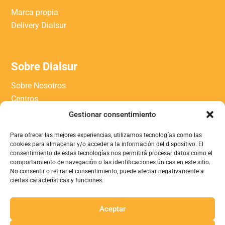
Marca propia
Delivery Dialsur
Sobre Dialsur
Sobre Nosotros
Centros
Trabaja con nosotros
Gestionar consentimiento
Contacto
Para ofrecer las mejores experiencias, utilizamos tecnologías como las
Blog
cookies para almacenar y/o acceder a la información del dispositivo. El
consentimiento de estas tecnologías nos permitirá procesar datos como el
comportamiento de navegación o las identificaciones únicas en este sitio.
No consentir o retirar el consentimiento, puede afectar negativamente a
Información Legal
ciertas características y funciones.
Política de cookies
Aviso legal y política de privacidad
Aceptar