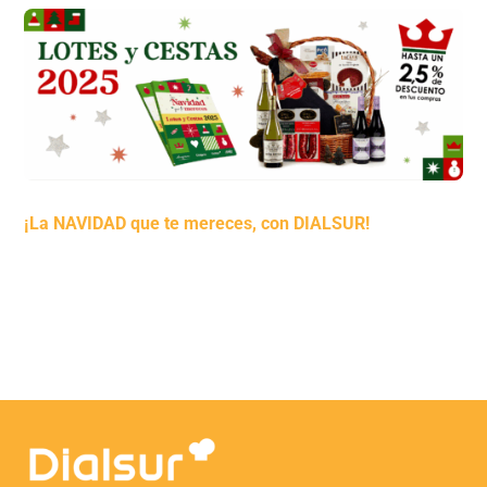
¡La NAVIDAD que te mereces, con DIALSUR!